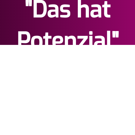
"Das hat
Potenzial"
toolboxx-media UG
(haftungsbeschränkt)
+49 (0)391 - 5 49 59 40
media@toolboxx.de
Lutherstr. 30
,
39112
Magdeburg
(c) 2000 -
2026