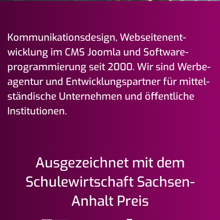
Kom­mu­ni­ka­tions­design, Web­seiten­ent­
wicklung im CMS Joomla und Soft­ware­
programmierung seit 2000. Wir sind Werbe­­
agentur und Ent­wicklungs­partner für mittel­
ständische Unter­nehmen und öffent­liche
Institutionen.
Ausgezeichnet mit dem
Schulewirtschaft Sachsen-
Anhalt Preis