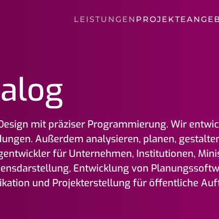
LEISTUNGEN
PROJEKTE
ANGE
talog
esign mit präziser Programmierung. Wir entwic
dungen. Außerdem analysieren, planen, gestalte
g­entwickler für Unter­nehmen, Institutionen, Min
ns­darstellung, Entwicklung von Planungs­softw
tion und Projekt­erstellung für öffentliche Auft