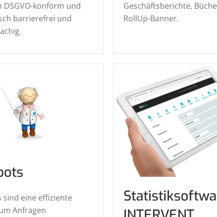
ch DSGVO-konform und
Geschäftsberichte, Büche
ch barrierefrei und
RollUp-Banner.
achig.
bots
Statistiksoftw
 sind eine effiziente
 um Anfragen
INTERVENT