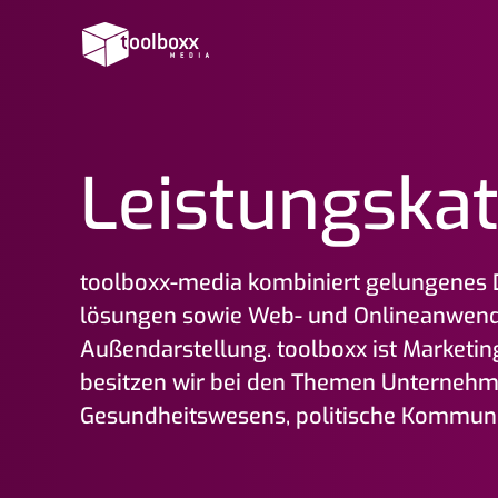
Leistungs­ka
toolboxx-media kombiniert gelungenes D
lösungen sowie Web- und Online­an­wen­
Außen­darstellung. toolboxx ist Marketin
besitzen wir bei den Themen Unternehme
Gesundheits­wesens, politische Kommunika