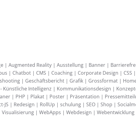
 | Augmented Reality | Ausstellung | Banner | Barrierefrei
rbus | Chatbot | CMS | Coaching | Corporate Design | CSS
shooting | Geschäftsbericht | Grafik | Grossformat | Homep
AI - Künstliche Intelligenz | Kommunikationsdesign | Konze
laner | PHP | Plakat | Poster | Präsentation | Pressemitt
-JS | Redesign | RollUp | schulung | SEO | Shop | Socialme
en | Visualisierung | WebApps | Webdesign | Webentwicklun