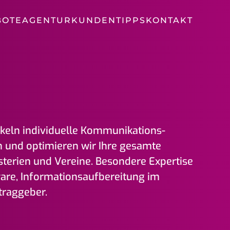
BOTE
AGENTUR
KUNDEN
TIPPS
KONTAKT
keln individuelle Kommunikations­
n und optimieren wir Ihre gesamte
isterien und Vereine. Besondere Expertise
are, Informations­aufbereitung im
rag­geber.