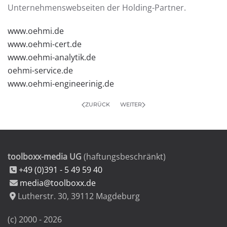
Unternehmenswebseiten der Holding-Partner.
www.oehmi.de
www.oehmi-cert.de
www.oehmi-analytik.de
oehmi-service.de
www.oehmi-engineerinig.de
ZURÜCK
WEITER
toolboxx-media UG
(haftungsbeschränkt)
+49 (0)391 - 5 49 59 40
media@toolboxx.de
Lutherstr. 30
,
39112
Magdeburg
(c) 2000 -
2026