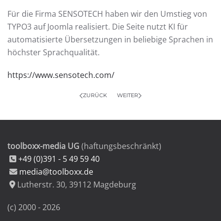
Für die Firma SENSOTECH haben wir den Umstieg von
TYPO3 auf Joomla realisiert. Die Seite nutzt KI für
automatisierte Übersetzungen in beliebige Sprachen in
höchster Sprachqualität.
https://www.sensotech.com/
ZURÜCK
WEITER
toolboxx-media UG
(haftungsbeschränkt)
+49 (0)391 - 5 49 59 40
media@toolboxx.de
Lutherstr. 30
,
39112
Magdeburg
(c) 2000 -
2026