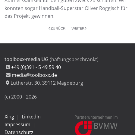
Aufmerksamkeit für den guten Zweck zu schaffen. Wir
konnten sogar Handball-Superstar Oliver Roggisch für
das Projekt gewinnen.
ZURÜCK
WEITER
toolboxx-media UG
(haftungsbeschränkt)
+49 (0)391 - 5 49 59 40
media@toolboxx.de
Lutherstr. 30
,
39112
Magdeburg
(c) 2000 -
2026
Xing
|
LinkedIn
Impressum
|
Datenschutz