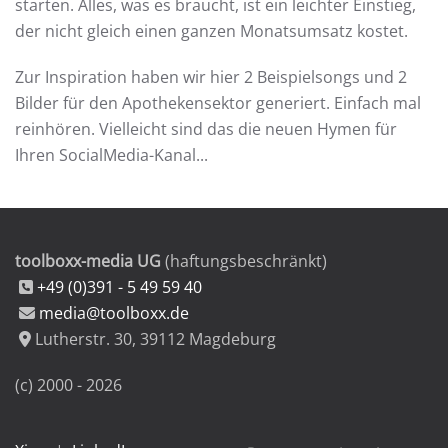
starten. Alles, was es braucht, ist ein leichter Einstieg,
der nicht gleich einen ganzen Monatsumsatz kostet.
Zur Inspiration haben wir hier 2 Beispielsongs und 2
Bilder für den Apothekensektor generiert. Einfach mal
reinhören. Vielleicht sind das die neuen Hymen für
Ihren SocialMedia-Kanal...
toolboxx-media UG
(haftungsbeschränkt)
+49 (0)391 - 5 49 59 40
media@toolboxx.de
Lutherstr. 30
,
39112
Magdeburg
(c) 2000 -
2026